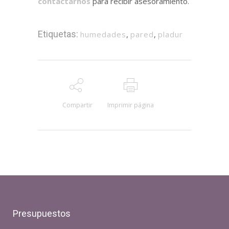
contactarnos
para recibir asesoramiento.
Etiquetas:
humedades
,
pared
,
pladur
Compartir
Imprimir página
Presupuestos