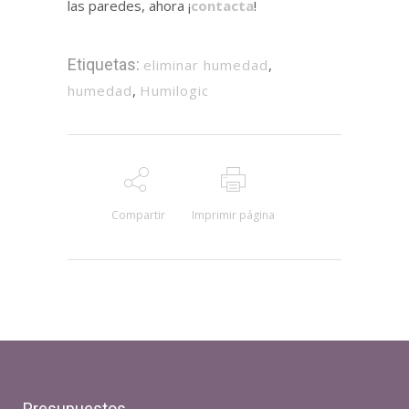
las paredes, ahora ¡
contacta
!
Etiquetas:
eliminar humedad
,
humedad
,
Humilogic
Compartir
Imprimir página
Presupuestos