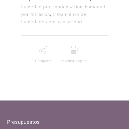
humedad por condensacion
,
humedad
por filtracion
,
tratamiento de
humedades por capilaridad
Compartir
Imprimir página
Presupuestos