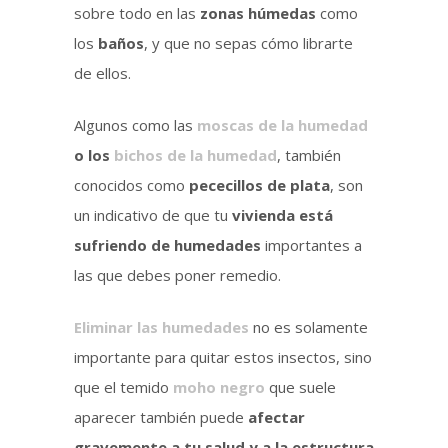
sobre todo en las
zonas húmedas
como
los
baños
, y que no sepas cómo librarte
de ellos.
Algunos como las
moscas de la humedad
o los
bichos de la humedad
, también
conocidos como
pececillos de plata
, son
un indicativo de que tu
vivienda está
sufriendo de humedades
importantes a
las que debes poner remedio.
Eliminar las humedades
no es solamente
importante para quitar estos insectos, sino
que el temido
moho negro
que suele
aparecer también puede
afectar
gravemente a tu salud y a la estructura