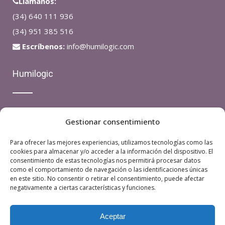
Llámanos:
(34) 640 111 936
(34) 951 385 516
Escríbenos:
info@humilogic.com
Humilogic
Avda Ricardo Soriano, 28 – Oficina 4 – Edificio Andalucia
Gestionar consentimiento
– 29601 MARBELLA (Málaga)
Para ofrecer las mejores experiencias, utilizamos tecnologías como las
cookies para almacenar y/o acceder a la información del dispositivo. El
consentimiento de estas tecnologías nos permitirá procesar datos
como el comportamiento de navegación o las identificaciones únicas
en este sitio. No consentir o retirar el consentimiento, puede afectar
negativamente a ciertas características y funciones.
® 2018 Humilogic |
Aviso Legal
|
Política de Protección de
Aceptar
datos