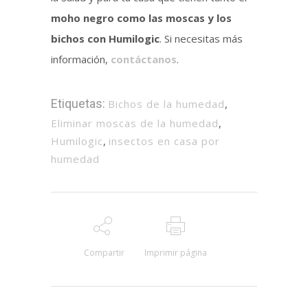
moho negro como las moscas y los
bichos con Humilogic
. Si necesitas más
información,
contáctanos
.
Etiquetas:
Bichos de la humedad
,
Eliminar moscas de la humedad
,
Humilogic
,
insectos en casa por
humedad
Compartir
Imprimir página